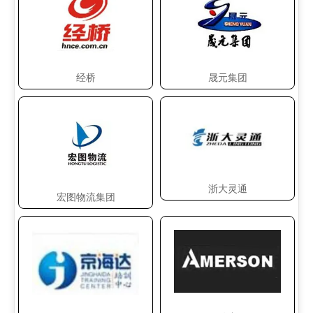
经桥
晟元集团
浙大灵通
宏图物流集团